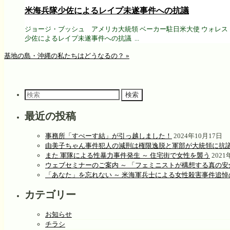
米海兵隊少佐によるレイプ未遂事件への抗議
ジョージ・ブッシュ アメリカ大統領 ベーカー駐日米
少佐によるレイプ未遂事件への抗議 ...
基地の島・沖縄の私たちはどうなるの？
»
検
索
対
最近の投稿
象:
事務所「すぺーす結」が引っ越しました！
2024年10月17日
由美子ちゃん事件犯人の減刑は権限逸脱と軍部が大統領に抗議
また 軍隊による性暴力事件発生 ～ 住宅街で女性を襲う
2021
ウェブセミナーのご案内 ～ 「フェミニストが構想する真の
「あなた」を忘れない ～ 米海軍兵士による女性殺害事件追悼
カテゴリー
お知らせ
チラシ