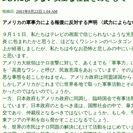
ョ
投稿日:
2001年9月22日 1:04 AM
ン
アメリカの軍事力による報復に反対する声明 〈武力によらな
９月１１日、私たちはテレビの画面で信じられないような光
炎 に包まれたかと思うと、ほどなくワシントンのペンタゴ
上が経過しましたが、私たちは今なお恐怖と悲しみの中にい
と思います。
アメリカ大統領はテロ攻撃に対して、あくまでも「軍事力」
を「高貴なワシ」と呼び、民族意識をあおっています。その
悪な事態を起こしかねません。 アメリカ政府は同盟諸国か
しかしアメリカがこれまでに世界各地で取った軍事活動とそ
かったのではないのでしょうか。
一方、日本政府もアメリカ政府に同調し、臨時国会で有事法
しています。日本政府のとるべき道は、国際社会の中で、暴
交であり、仲裁役となるべきではないでしょうか。もし今、
東アジアの平和を自ら脅かすことになるでしょう。
今、世界の市民はテロ問題の解決にむけて活動をはじめてい