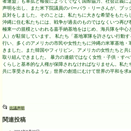
者連盟」も軍拡と報復によってでなく国際協力、社会正義に
声明を出し、また米下院議員のバーバラ・リーさんが、ブッ
反対をしました。そのことは、私たちに大きな希望をもたら
沖縄に住む私たちには、戦争が過去のものではなくいつ再び
極東一の規模といわれる嘉手納基地をはじめ、海兵隊を中心
人）が駐留しています。 私たち「基地軍隊を許さない行動
行い、多くのアメリカの市民や女性たちに沖縄の米軍基地・
きました。また韓国やフィリピン、アメリカの女性たちと共
取り組んできました。 暴力の連鎖ではなく女性・子供・す
くらしと基本的な人権が保障されなければなりません。私た
共に享受されるような」世界の創造にむけて世界の平和を求
📂
投
抗議声明
稿
関連投稿
グ