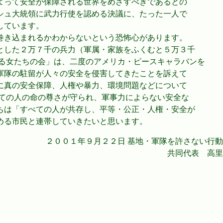
よって安全が保障される世界をめざすべきであるとの
シュ大統領に武力行使を認める決議に、たった一人で
しています。
巻き込まれるかわからないという恐怖心があります。
とした２万７千の兵力（軍属・家族をふくむと５万３千
する女たちの会」は、二度のアメリカ・ピースキャラバンを
軍隊の駐留が人々の安全を侵害してきたことを訴えて
に真の安全保障、人権や暴力、環境問題などについて
べての人の命の尊さが守られ、軍事力によらない安全な
ちは「すべての人が共存し、平等・公正・人権・安全が
める市民と連帯していきたいと思います。
２００１年９月２２日 基地・軍隊を許さない行
共同代表 高里