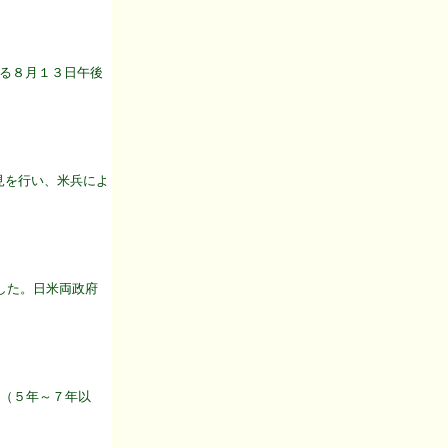
去る８月１３日午後
見を行い、米兵によ
くした。日米両政府
意（５年～７年以