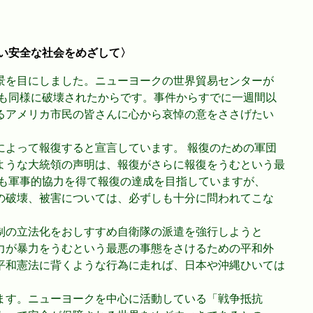
い安全な社会をめざして〉
景を目にしました。ニューヨークの世界貿易センターが
ンも同様に破壊されたからです。事件からすでに一週間以
るアメリカ市民の皆さんに心から哀悼の意をささげたい
によって報復すると宣言しています。 報復のための軍団
ような大統領の声明は、報復がさらに報復をうむという最
らも軍事的協力を得て報復の達成を目指していますが、
の破壊、被害については、必ずしも十分に問われてこな
制の立法化をおしすすめ自衛隊の派遣を強行しようと
力が暴力をうむという最悪の事態をさけるための平和外
平和憲法に背くような行為に走れば、日本や沖縄ひいては
ます。ニューヨークを中心に活動している「戦争抵抗