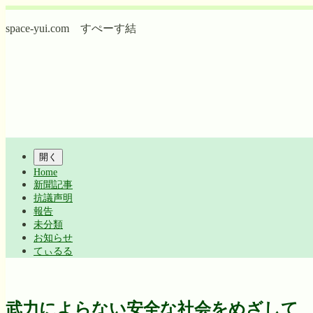
コ
ン
space-yui.com すぺーす結
テ
ン
ツ
へ
ス
キ
ッ
Shrunk
Expand
プ
メ
開く
イ
Home
新聞記事
ン
抗議声明
ナ
報告
未分類
ビ
お知らせ
てぃるる
ゲ
ー
シ
武力によらない安全な社会をめざして