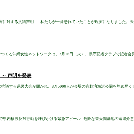
侵害に対する抗議声明 私たちが一番恐れていたことが現実になりました。
つくる沖縄女性ネットワークは、2月16日（火）、県庁記者クラブで記者会
！ ～ 声明を発表
件に抗議する県民大会が開かれ、8万5000人が会場の宜野湾海浜公園を埋め尽
ぐるみで県内移設反対行動を呼びかける緊急アピール 危険な普天間基地の返還介