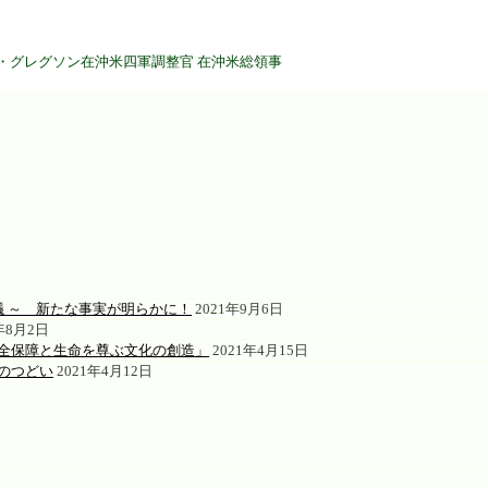
大使 ウォレス・グレグソン在沖米四軍調整官 在沖米総領事 
 ～ 新たな事実が明らかに！
2021年9月6日
年8月2日
安全保障と生命を尊ぶ文化の創造」
2021年4月15日
のつどい
2021年4月12日