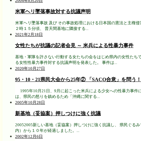
ル
2004年8月20日
ー
米軍ヘリ墜落事故対する抗議声明
プ
米軍ヘリ墜落事故 及び その事故処理における日本国の憲法と主権
２時１５分頃、 普天間基地に隣接する...
2021年2月18日
女性たちが抗議の記者会見 ～ 米兵による性暴力事件
基地・軍隊を許さない行動する女たちの会をはじめ県内の女性たちで
る女性性暴力事件対する抗議声明を発表した。 事件は...
2020年10月27日
95・10・21県民大会から25年② 「SACO合意」を問う
1995年10月21日、9月に起こった米兵による少女への性暴力事
は、県民の怒りを鎮めるため「沖縄に関する...
2005年10月28日
新基地（妥協案）押しつけに強く抗議
20052005新しい基地（妥協案）押しつけに強く抗議し、 県民
内）から１０年が経過しました。...
2002年12月6日