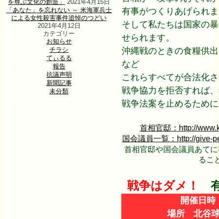
を尊ぶ文化の創造」
2021年4月15日
「あなた」を忘れない ～ 米海軍兵士
有事がつくりあげられま
による女性殺害事件追悼のつどい
そして私たちは国家の暴
2021年4月12日
カテゴリー
せられます。
お知らせ
チラシ
沖縄戦のときの食糧供出
てぃるる
など
報告
抗議声明
これらすべてが合法化さ
新聞記事
戦争協力を拒否すれば、
未分類
戦争法案を止めるために
首相官邸：http://www.kant
国会議員一覧：http://give-peace-
首相官邸や国会議員あてに
るこ
戦争は
ダ
メ！
有
開催日時
場所 北谷