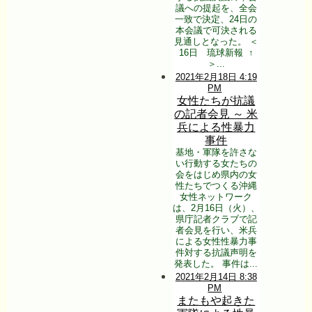
議への提起を、全会
一致で決定、24日の
本会議で可決される
見通しとなった。 ＜
16日 琉球新報 ↑
＞...
2021年2月18日 4:19
PM
女性たちが抗議
の記者会見 ～ 米
兵による性暴力
事件
基地・軍隊を許さな
い行動する女たちの
会をはじめ県内の女
性たちでつくる沖縄
女性ネットワーク
は、2月16日（火）、
県庁記者クラブで記
者会見を行い、米兵
による女性性暴力事
件対する抗議声明を
発表した。 事件は...
2021年2月14日 8:38
PM
またもや起きた