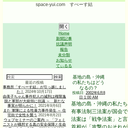
コ
space-yui.com すぺーす結
ン
テ
ン
ツ
Shrunk
Expand
メ
開く
へ
イ
Home
ス
ン
新聞記事
キ
ナ
抗議声明
ッ
ビ
報告
プ
ゲ
未分類
ー
お知らせ
シ
てぃるる
ョ
ン
検
基地の島・沖縄
索
の私たちはどう
最近の投稿
対
事務所「すぺーす結」が引っ越しまし
なるの？
象:
た！
2024年10月17日
投稿日:
2002年6月8
由美子ちゃん事件犯人の減刑は権限逸
日 1:00 AM
脱と軍部が大統領に抗議 ～ 新たな
基地の島・沖縄の私たち
事実が明らかに！
2021年9月6日
また 軍隊による性暴力事件発生 ～ 住
有事法制三法案が国会で
宅街で女性を襲う
2021年8月2日
法案は「戦争法案」と言
ウェブセミナーのご案内 ～ 「フェミ
ニストが構想する真の安全保障と生命
首相が「攻撃のおそれが