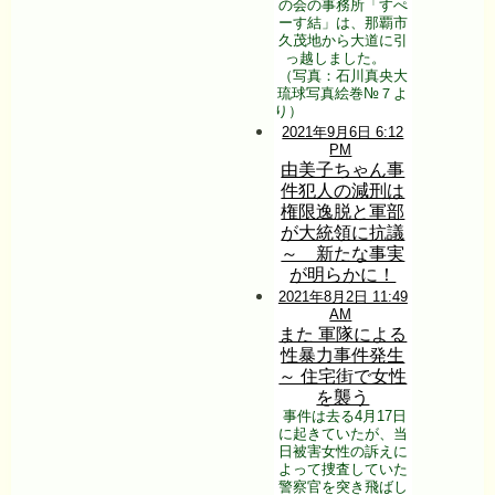
の会の事務所「すぺ
ーす結」は、那覇市
久茂地から大道に引
っ越しました。
（写真：石川真央大
琉球写真絵巻№７よ
り） 
2021年9月6日 6:12
PM
由美子ちゃん事
件犯人の減刑は
権限逸脱と軍部
が大統領に抗議
～ 新たな事実
が明らかに！
2021年8月2日 11:49
AM
また 軍隊による
性暴力事件発生
～ 住宅街で女性
を襲う
事件は去る4月17日
に起きていたが、当
日被害女性の訴えに
よって捜査していた
警察官を突き飛ばし