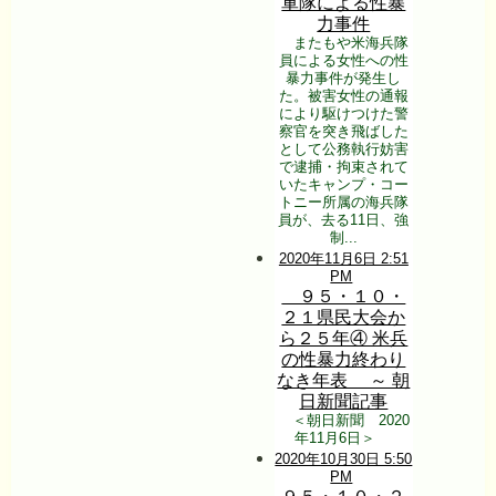
軍隊による性暴
力事件
またもや米海兵隊
員による女性への性
暴力事件が発生し
た。被害女性の通報
により駆けつけた警
察官を突き飛ばした
として公務執行妨害
で逮捕・拘束されて
いたキャンプ・コー
トニー所属の海兵隊
員が、去る11日、強
制...
2020年11月6日 2:51
PM
９５・１０・
２１県民大会か
ら２５年④ 米兵
の性暴力終わり
なき年表 ～ 朝
日新聞記事
＜朝日新聞 2020
年11月6日＞
2020年10月30日 5:50
PM