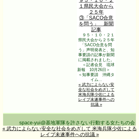
９５・１０・２
１県民大会から
２５年
③「SACO合意
を問う」 新聞
記事
９５・１０・２１
県民大会から２５年
「SACO合意を問
う」声明発表と、知
事要請の記事が新聞
に掲載されました。
＜記者会見 琉球
新報 10月26日＞
＜知事要請 沖縄タ
イム...
«
武力によらない安
全な社会をめざして
米海兵隊少佐による
レイプ未遂事件への
抗議
»
space-yui@基地軍隊を許さない行動する女たちの会
«
武力によらない安全な社会をめざして
米海兵隊少佐による
レイプ未遂事件への抗議
»