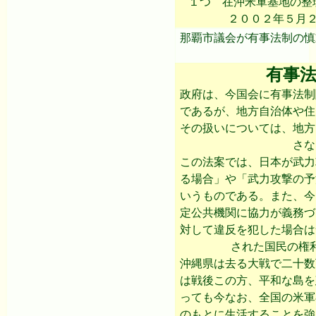
１つ 在沖米軍基地の整
２００２年５月２
那覇市議会が有事法制の慎
有事法
政府は、今国会に有事法制
であるが、地方自治体や住
その扱いについては、地方
さな
この法案では、日本が武力
る場合」や「武力攻撃の予
いうものである。また、今
定公共機関に協力が義務づ
対して違反を犯した場合は
された国民の権
沖縄県は去る大戦で二十数
は戦後この方、平和な島を
っても今なお、全国の米軍
のもとに生活することを強